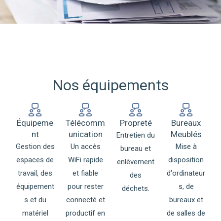
Nos équipements
Équipeme
Télécomm
Propreté
Bureaux
nt
unication
Meublés
Entretien du
Gestion des
Un accès
Mise à
bureau et
espaces de
WiFi rapide
disposition
enlèvement
travail, des
et fiable
d'ordinateur
des
équipement
pour rester
s, de
déchets.
s et du
connecté et
bureaux et
matériel
productif en
de salles de